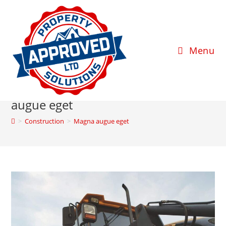
Skip
to
content
Menu
Magna
augue eget
>
Construction
>
Magna augue eget