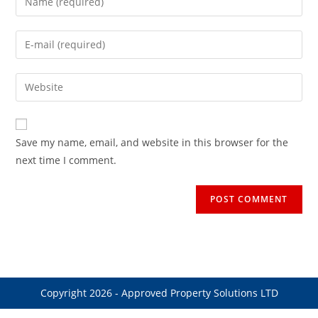
your
name
Enter
or
your
username
email
Enter
to
address
your
comment
to
website
comment
URL
Save my name, email, and website in this browser for the
(optional)
next time I comment.
Copyright 2026 -
Approved Property Solutions LTD